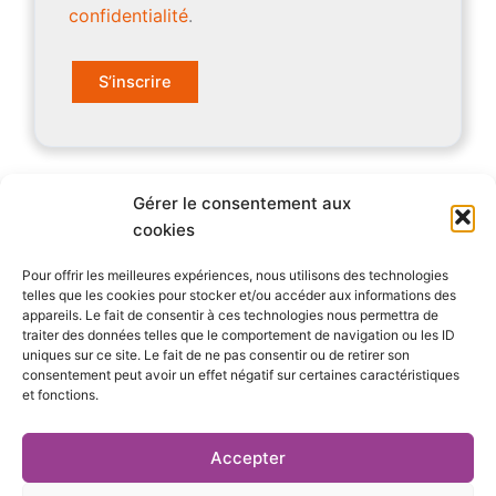
confidentialité
.
S’inscrire
Gérer le consentement aux
Qui sommes-nous ?
cookies
Pour offrir les meilleures expériences, nous utilisons des technologies
S’abonner
telles que les cookies pour stocker et/ou accéder aux informations des
appareils. Le fait de consentir à ces technologies nous permettra de
Mentions Légales
traiter des données telles que le comportement de navigation ou les ID
uniques sur ce site. Le fait de ne pas consentir ou de retirer son
consentement peut avoir un effet négatif sur certaines caractéristiques
Nous contacter
et fonctions.
S’inscrire à la newsletter
Accepter