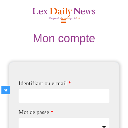
Aller
au
contenu
Mon compte
Obligatoire
Obligatoire
Obligatoire
Obligatoire
Identifiant ou e-mail
*
Mot de passe
*