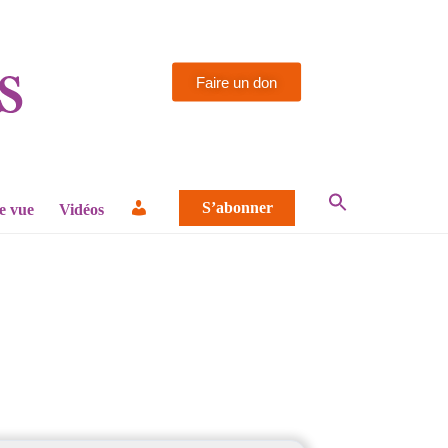
Faire un don
S’abonner
e vue
Vidéos
ire
igatoire