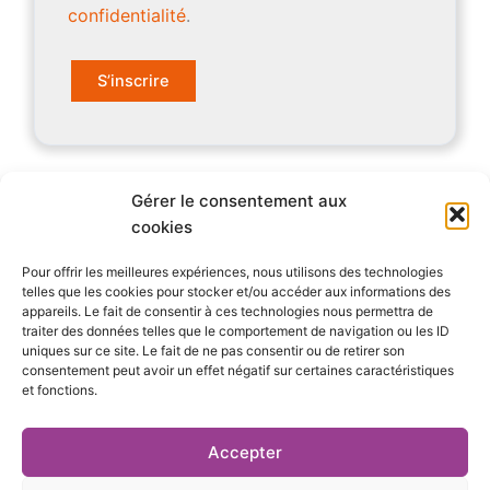
confidentialité
.
S’inscrire
Gérer le consentement aux
Qui sommes-nous ?
cookies
Pour offrir les meilleures expériences, nous utilisons des technologies
S’abonner
telles que les cookies pour stocker et/ou accéder aux informations des
appareils. Le fait de consentir à ces technologies nous permettra de
Mentions Légales
traiter des données telles que le comportement de navigation ou les ID
uniques sur ce site. Le fait de ne pas consentir ou de retirer son
consentement peut avoir un effet négatif sur certaines caractéristiques
Nous contacter
et fonctions.
S’inscrire à la newsletter
Accepter