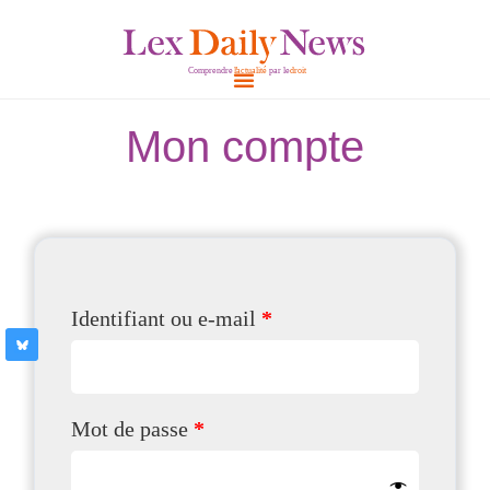
Aller
au
contenu
Mon compte
Obligatoire
Obligatoire
Obligatoire
Obligatoire
Identifiant ou e-mail
*
Mot de passe
*