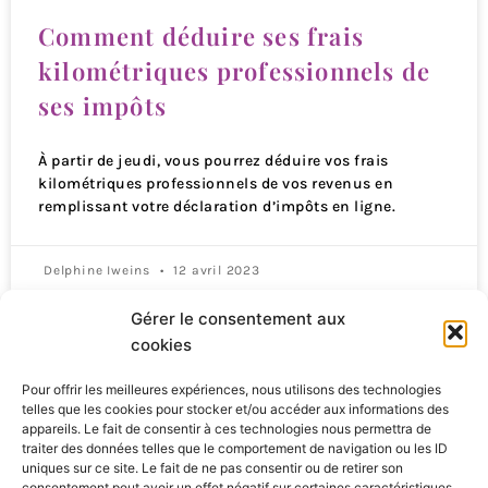
Comment déduire ses frais
kilométriques professionnels de
ses impôts
À partir de jeudi, vous pourrez déduire vos frais
kilométriques professionnels de vos revenus en
remplissant votre déclaration d’impôts en ligne.
Delphine Iweins
12 avril 2023
Gérer le consentement aux
Qui sommes-nous ?
cookies
Pour offrir les meilleures expériences, nous utilisons des technologies
S’abonner
telles que les cookies pour stocker et/ou accéder aux informations des
appareils. Le fait de consentir à ces technologies nous permettra de
Mentions Légales
traiter des données telles que le comportement de navigation ou les ID
uniques sur ce site. Le fait de ne pas consentir ou de retirer son
consentement peut avoir un effet négatif sur certaines caractéristiques