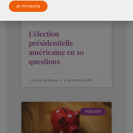
L’élection
présidentielle
américaine en 10
questions
Lex Daily News
4 octobre 2024
PODCAST