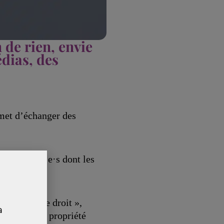
 de rien, envie
édias, des
et d’échanger des
ible à tout·e·s dont les
en, envie de droit »,
a
droit de la propriété