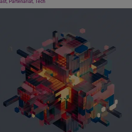
ast
,
Partenariat
,
Tech