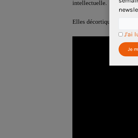
semain
intellectuelle.
newslet
Elles décortiquent cette 
J'ai 