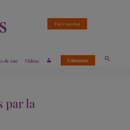
Faire un don
S’abonner
ts de vue
Vidéos
 par la