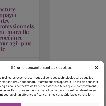
acture
mpayée
ntre
rofessionnels,
ne nouvelle
rocédure
our agir plus
ite
enoit Santoire
4
uin 2026
Gérer le consentement aux cookies
les meilleures expériences, nous utilisons des technologies telles que les
 stocker et/ou accéder aux informations des appareils. Le fait de consentir
ologies nous permettra de traiter des données telles que le comportement
n ou les ID uniques sur ce site. Le fait de ne pas consentir ou de retirer son
 peut avoir un effet négatif sur certaines caractéristiques et fonctions.
L
Y
X
I
i
o
-
n