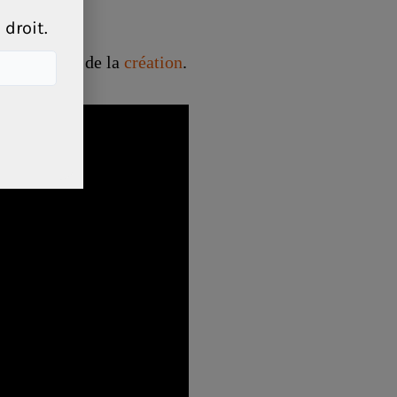
droit.
ns le monde de la
création
.