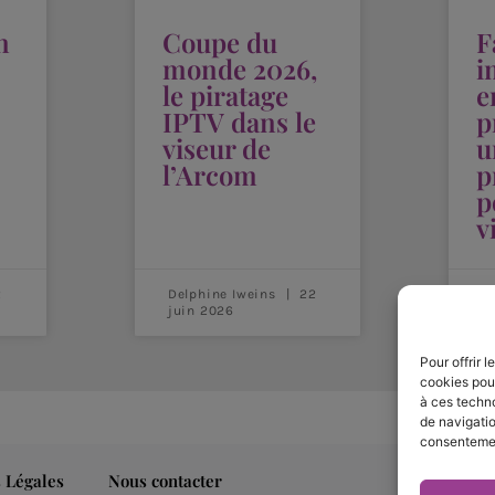
n
Coupe du
F
monde 2026,
i
le piratage
e
IPTV dans le
p
viseur de
u
l’Arcom
p
p
v
2
Delphine Iweins
22
B
juin 2026
j
Pour offrir 
cookies pour
à ces techn
de navigatio
consentement
 Légales
Nous contacter