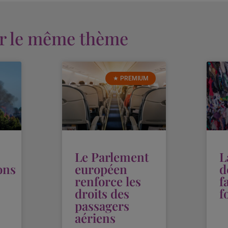
ur le même thème
★ PREMIUM
Le Parlement
L
ons
européen
d
renforce les
f
droits des
f
passagers
aériens