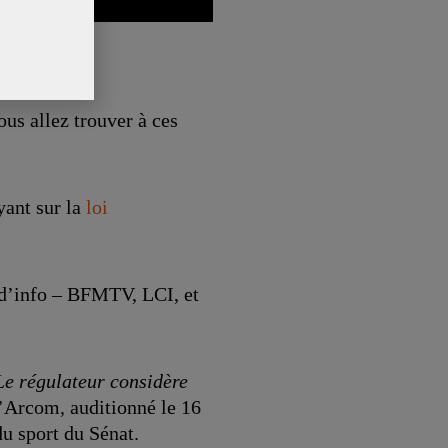
us allez trouver à ces
yant sur la
loi
d’info – BFMTV, LCI, et
 Le régulateur considère
 l’Arcom, auditionné le 16
du sport du Sénat.