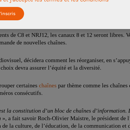
rsité
ts de C8 et NRJ12, les canaux 8 et 12 seront libres. Vo
mande de nouvelles chaînes.
diovisuel, décidera comment les réorganiser, en s’appu
 choix devra assurer l’équité et la diversité.
rouper certaines
chaînes
par thème comme les chaînes 
méros consécutifs.
est la constitution d’un bloc de chaînes d’information.
on
», a fait savoir Roch-Olivier Maistre, le président de
de la culture, de l’éducation, de la communication et 