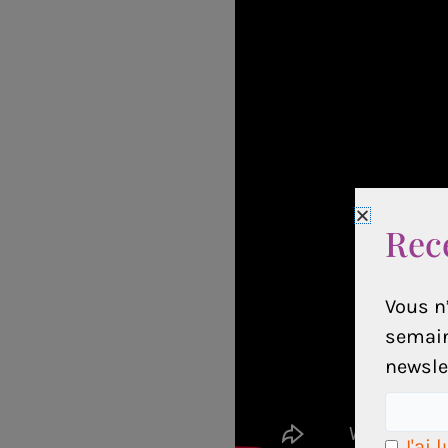
Rece
Vous n’
semain
newslet
J'ai 