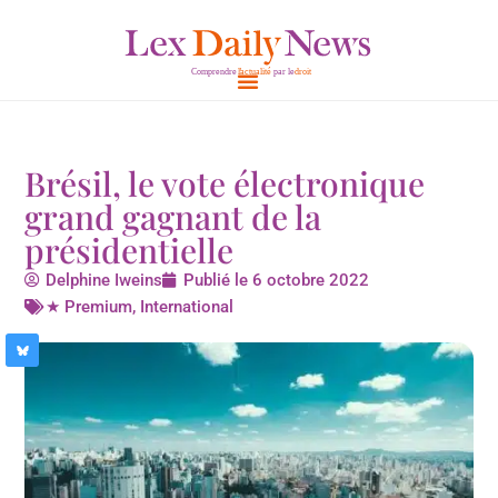
Aller
au
contenu
Brésil, le vote électronique
grand gagnant de la
présidentielle
Delphine Iweins
Publié le
6 octobre 2022
★ Premium
,
International