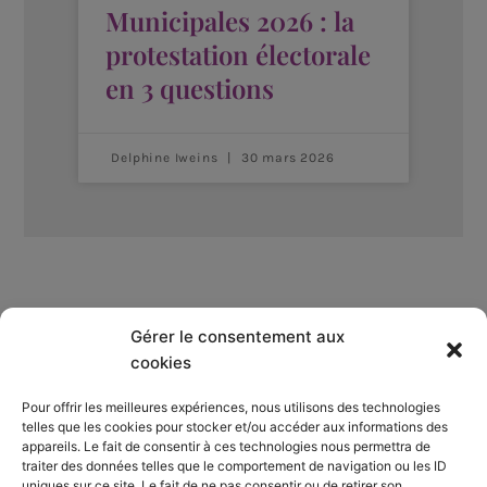
Municipales 2026 : la
protestation électorale
en 3 questions
Delphine Iweins
30 mars 2026
Gérer le consentement aux
Qui sommes-nous ?
cookies
Pour offrir les meilleures expériences, nous utilisons des technologies
S’abonner
telles que les cookies pour stocker et/ou accéder aux informations des
appareils. Le fait de consentir à ces technologies nous permettra de
Mentions Légales
traiter des données telles que le comportement de navigation ou les ID
uniques sur ce site. Le fait de ne pas consentir ou de retirer son