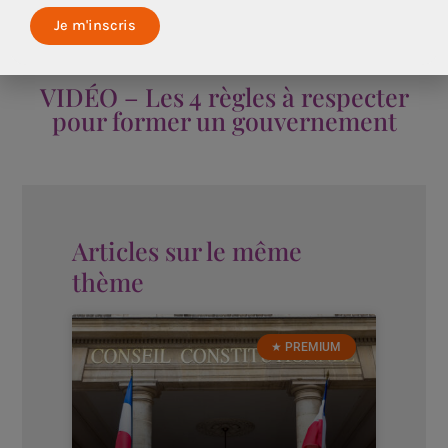
Michel Barnier de rester à son poste tout en composant
un nouveau gouvernement.
VIDÉO – Les 4 règles à respecter
pour former un gouvernement
Articles sur le même
thème
★ PREMIUM