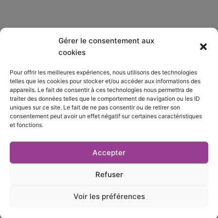
Gérer le consentement aux
Qui sommes-nous ?
cookies
Pour offrir les meilleures expériences, nous utilisons des technologies
S’abonner
telles que les cookies pour stocker et/ou accéder aux informations des
appareils. Le fait de consentir à ces technologies nous permettra de
Mentions Légales
traiter des données telles que le comportement de navigation ou les ID
uniques sur ce site. Le fait de ne pas consentir ou de retirer son
consentement peut avoir un effet négatif sur certaines caractéristiques
Nous contacter
et fonctions.
S’inscrire à la newsletter
Accepter
Refuser
Voir les préférences
L
Y
X
I
i
o
-
n