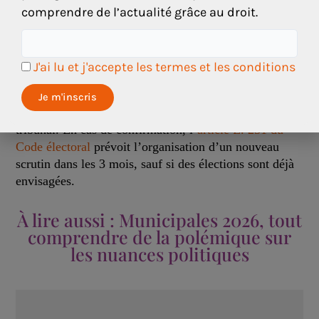
électorale
» ou d’«
irrégularités dans le déroulement
comprendre de l’actualité grâce au droit.
du scrutin
», le tribunal administratif peut prononcer
l’annulation du scrutin et de fait la suspension des
mandats du maire et des élus municipaux.
J'ai lu et j'accepte les termes et les conditions
Ces derniers peuvent alors saisir le Conseil d’Etat qui a
3 mois pour valider ou invalider la décision du
tribunal. En cas de confirmation, l’
article L. 251 du
Code électoral
prévoit l’organisation d’un nouveau
scrutin dans les 3 mois, sauf si des élections sont déjà
envisagées.
À lire aussi : Municipales 2026, tout
comprendre de la polémique sur
les nuances politiques