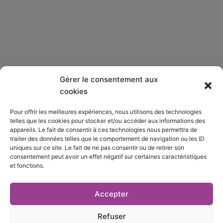
Gérer le consentement aux
Qui sommes-nous ?
cookies
Pour offrir les meilleures expériences, nous utilisons des technologies
S’abonner
telles que les cookies pour stocker et/ou accéder aux informations des
appareils. Le fait de consentir à ces technologies nous permettra de
Mentions Légales
traiter des données telles que le comportement de navigation ou les ID
uniques sur ce site. Le fait de ne pas consentir ou de retirer son
consentement peut avoir un effet négatif sur certaines caractéristiques
Nous contacter
et fonctions.
S’inscrire à la newsletter
Accepter
Refuser