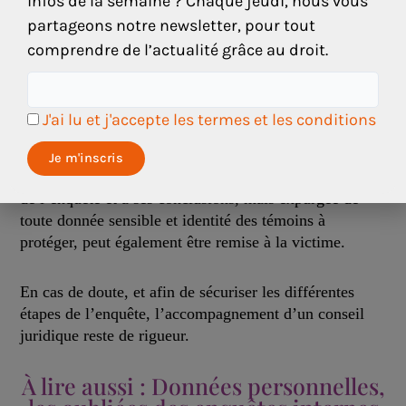
infos de la semaine ? Chaque jeudi, nous vous
partageons notre newsletter, pour tout
Une version anonymisée et synthétique – rédigée en
comprendre de l’actualité grâce au droit.
plus du rapport – peut être transmise, avec l’accord de
la victime ou de l’auteur du signalement, aux
représentants du personnel en charge des questions de
J'ai lu et j'accepte les termes et les conditions
santé sécurité.
Cette synthèse, limitée à la méthodologie, aux étapes
de l’enquête et à ses conclusions, mais expurgée de
toute donnée sensible et identité des témoins à
protéger, peut également être remise à la victime.
En cas de doute, et afin de sécuriser les différentes
étapes de l’enquête, l’accompagnement d’un conseil
juridique reste de rigueur.
À lire aussi : Données personnelles,