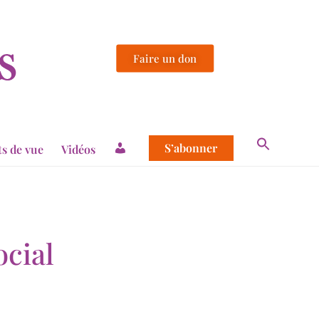
Faire un don
S’abonner
ts de vue
Vidéos
ocial