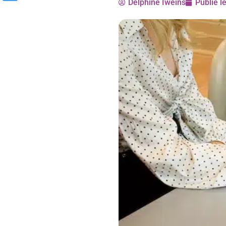
Delphine Iweins
Publié l