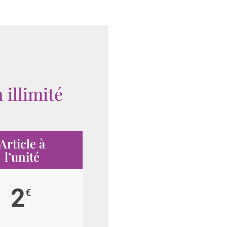
 illimité
Article à
l’unité
2
€