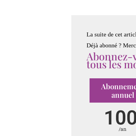
La suite de cet artic
Déjà abonné ? Merc
Abonnez-vo
tous les mo
Abonneme
annuel
10
/an