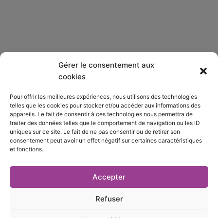
Gérer le consentement aux
Qui sommes-nous ?
cookies
Pour offrir les meilleures expériences, nous utilisons des technologies
S’abonner
telles que les cookies pour stocker et/ou accéder aux informations des
appareils. Le fait de consentir à ces technologies nous permettra de
Mentions Légales
traiter des données telles que le comportement de navigation ou les ID
uniques sur ce site. Le fait de ne pas consentir ou de retirer son
consentement peut avoir un effet négatif sur certaines caractéristiques
Nous contacter
et fonctions.
S’inscrire à la newsletter
Accepter
Refuser