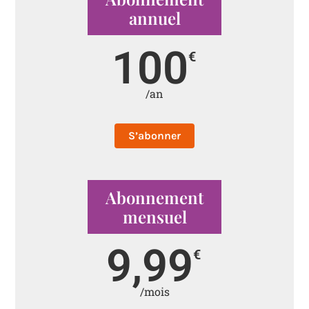
annuel
100
€
/an
S’abonner
Abonnement
mensuel
9,99
€
/mois