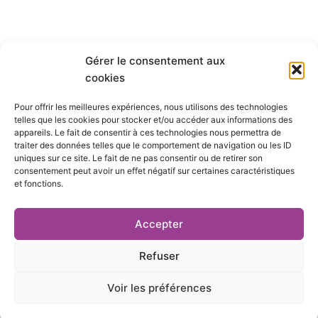
Gérer le consentement aux
Qui sommes-nous ?
cookies
Pour offrir les meilleures expériences, nous utilisons des technologies
S’abonner
telles que les cookies pour stocker et/ou accéder aux informations des
appareils. Le fait de consentir à ces technologies nous permettra de
Mentions Légales
traiter des données telles que le comportement de navigation ou les ID
uniques sur ce site. Le fait de ne pas consentir ou de retirer son
consentement peut avoir un effet négatif sur certaines caractéristiques
Nous contacter
et fonctions.
S’inscrire à la newsletter
Accepter
Refuser
Voir les préférences
L
Y
X
I
i
o
-
n