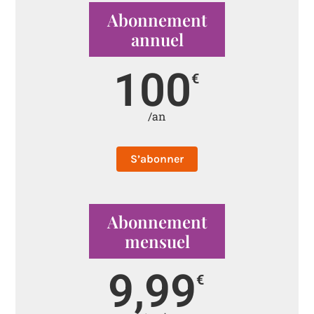
Abonnement
annuel
100
€
/an
S’abonner
Abonnement
mensuel
9,99
€