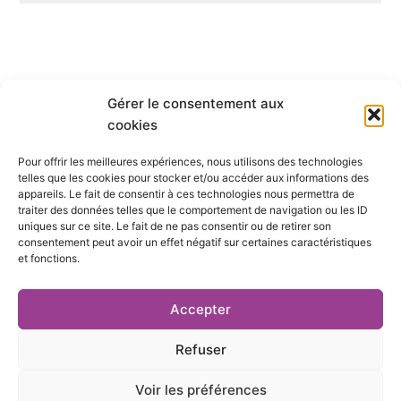
Gérer le consentement aux
Qui sommes-nous ?
cookies
Pour offrir les meilleures expériences, nous utilisons des technologies
S’abonner
telles que les cookies pour stocker et/ou accéder aux informations des
appareils. Le fait de consentir à ces technologies nous permettra de
Mentions Légales
traiter des données telles que le comportement de navigation ou les ID
uniques sur ce site. Le fait de ne pas consentir ou de retirer son
consentement peut avoir un effet négatif sur certaines caractéristiques
Nous contacter
et fonctions.
S’inscrire à la newsletter
Accepter
Refuser
Voir les préférences
L
Y
X
I