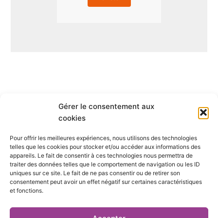
Gérer le consentement aux
Qui sommes-nous ?
cookies
Pour offrir les meilleures expériences, nous utilisons des technologies
S’abonner
telles que les cookies pour stocker et/ou accéder aux informations des
appareils. Le fait de consentir à ces technologies nous permettra de
Mentions Légales
traiter des données telles que le comportement de navigation ou les ID
uniques sur ce site. Le fait de ne pas consentir ou de retirer son
consentement peut avoir un effet négatif sur certaines caractéristiques
Nous contacter
et fonctions.
S’inscrire à la newsletter