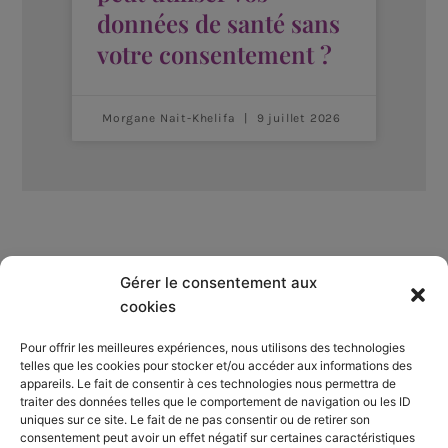
données de santé sans
votre consentement ?
Morgane Nait-Khelifa
9 juillet 2026
Gérer le consentement aux
Qui sommes-nous ?
cookies
Pour offrir les meilleures expériences, nous utilisons des technologies
S’abonner
telles que les cookies pour stocker et/ou accéder aux informations des
appareils. Le fait de consentir à ces technologies nous permettra de
Mentions Légales
traiter des données telles que le comportement de navigation ou les ID
uniques sur ce site. Le fait de ne pas consentir ou de retirer son
consentement peut avoir un effet négatif sur certaines caractéristiques
Nous contacter