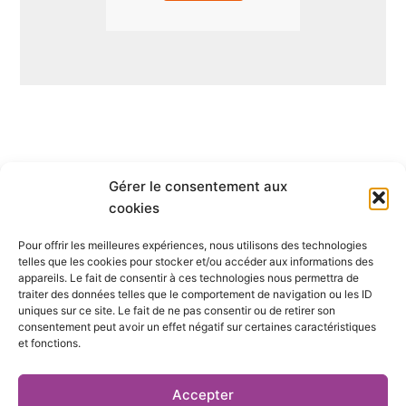
Gérer le consentement aux
Qui sommes-nous ?
cookies
Pour offrir les meilleures expériences, nous utilisons des technologies
S’abonner
telles que les cookies pour stocker et/ou accéder aux informations des
appareils. Le fait de consentir à ces technologies nous permettra de
Mentions Légales
traiter des données telles que le comportement de navigation ou les ID
uniques sur ce site. Le fait de ne pas consentir ou de retirer son
consentement peut avoir un effet négatif sur certaines caractéristiques
Nous contacter
et fonctions.
S’inscrire à la newsletter
Accepter