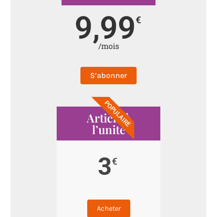
9,99
€
/mois
S’abonner
POPULAIRE
Article à
l’unité
3
€
Acheter