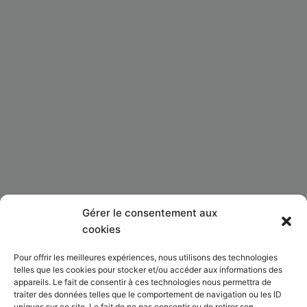
Gérer le consentement aux
Qui sommes-nous ?
cookies
Pour offrir les meilleures expériences, nous utilisons des technologies
S’abonner
telles que les cookies pour stocker et/ou accéder aux informations des
appareils. Le fait de consentir à ces technologies nous permettra de
Mentions Légales
traiter des données telles que le comportement de navigation ou les ID
uniques sur ce site. Le fait de ne pas consentir ou de retirer son