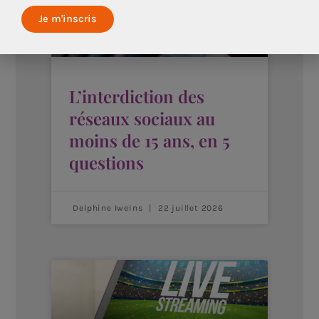
L’interdiction des
réseaux sociaux au
moins de 15 ans, en 5
questions
Delphine Iweins
22 juillet 2026