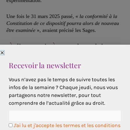
expérimentation.
Une fois le 31 mars 2025 passé, «
la conformité à la
Constitution de ce dispositif pourra alors de nouveau
être examinée
», avaient précisé les Sages.
À lire aussi : À quand une loi pour
encadrer l’analyse vidéo ?
Recevoir la newsletter
Vous n’avez pas le temps de suivre toutes les
infos de la semaine ? Chaque jeudi, nous vous
Articles sur le même
partageons notre newsletter, pour tout
thème
comprendre de l’actualité grâce au droit.
J'ai lu et j'accepte les termes et les conditions