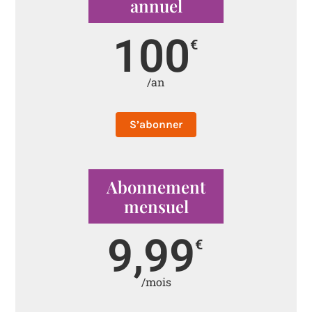
annuel
100
€
/an
S’abonner
Abonnement
mensuel
9,99
€
/mois