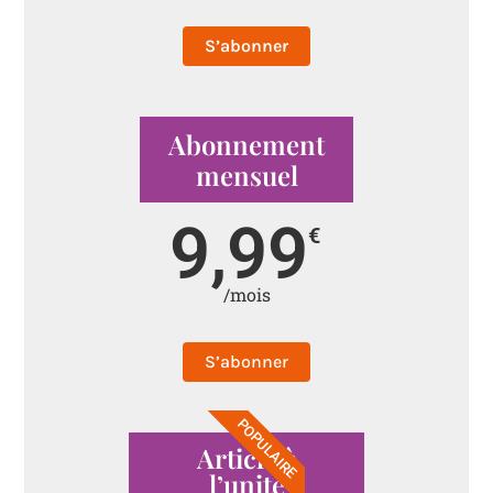
S’abonner
Abonnement
mensuel
9,99
€
/mois
S’abonner
POPULAIRE
Article à
l’unité